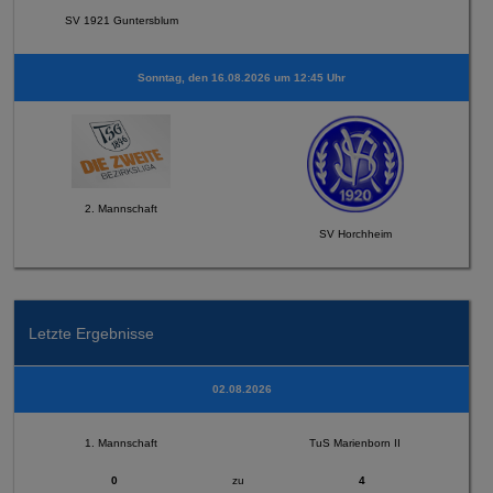
SV 1921 Guntersblum
Sonntag, den 16.08.2026 um 12:45 Uhr
2. Mannschaft
SV Horchheim
Letzte Ergebnisse
02.08.2026
1. Mannschaft
TuS Marienborn II
0
zu
4