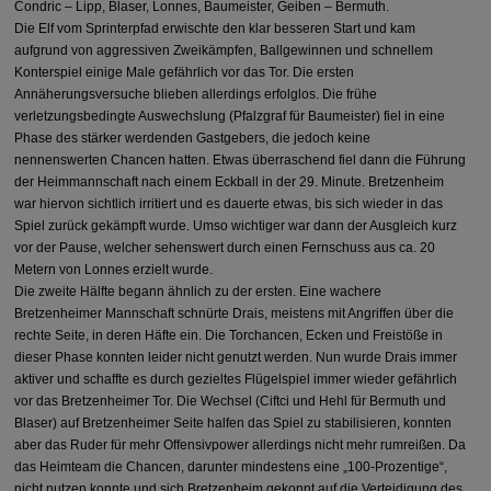
Condric – Lipp, Blaser, Lonnes, Baumeister, Geiben – Bermuth.
Die Elf vom Sprinterpfad erwischte den klar besseren Start und kam
aufgrund von aggressiven Zweikämpfen, Ballgewinnen und schnellem
Konterspiel einige Male gefährlich vor das Tor. Die ersten
Annäherungsversuche blieben allerdings erfolglos. Die frühe
verletzungsbedingte Auswechslung (Pfalzgraf für Baumeister) fiel in eine
Phase des stärker werdenden Gastgebers, die jedoch keine
nennenswerten Chancen hatten. Etwas überraschend fiel dann die Führung
der Heimmannschaft nach einem Eckball in der 29. Minute.
Bretzenheim
war hiervon sichtlich irritiert und es dauerte etwas, bis sich wieder in das
Spiel zurück gekämpft wurde. Umso wichtiger war dann der Ausgleich kurz
vor der Pause, welcher sehenswert durch einen Fernschuss aus ca. 20
Metern von Lonnes erzielt wurde.
Die zweite Hälfte begann ähnlich zu der ersten. Eine wachere
Bretzenheimer Mannschaft schnürte Drais, meistens mit Angriffen über die
rechte Seite, in deren Häfte ein. Die Torchancen, Ecken und Freistöße in
dieser Phase konnten leider nicht genutzt werden. Nun wurde Drais immer
aktiver und schaffte es durch gezieltes Flügelspiel immer wieder gefährlich
vor das Bretzenheimer Tor. Die Wechsel (Ciftci und Hehl für Bermuth und
Blaser) auf Bretzenheimer Seite halfen das Spiel zu stabilisieren, konnten
aber das Ruder für mehr Offensivpower allerdings nicht mehr rumreißen. Da
das Heimteam die Chancen, darunter mindestens eine „100-Prozentige“,
nicht nutzen konnte und sich
Bretzenheim
gekonnt auf die Verteidigung des