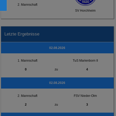
2. Mannschaft
SV Horchheim
Letzte Ergebnisse
02.08.2026
1. Mannschaft
TuS Marienborn II
0
zu
4
02.08.2026
2. Mannschaft
FSV Nieder-Olm
2
zu
3