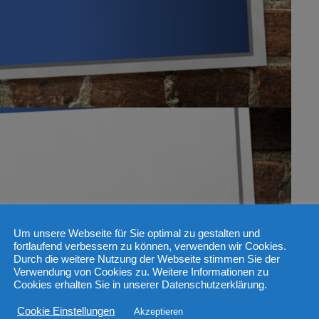
Um unsere Webseite für Sie optimal zu gestalten und
fortlaufend verbessern zu können, verwenden wir Cookies.
Durch die weitere Nutzung der Webseite stimmen Sie der
Verwendung von Cookies zu. Weitere Informationen zu
Cookies erhalten Sie in unserer Datenschutzerklärung.
Cookie Einstellungen
Akzeptieren