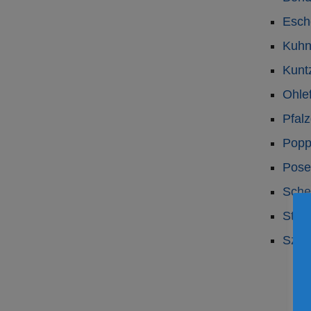
Esche
Kuhn
Kunt
Ohle
Pfalz
Popp
Pose
Sche
Steg
Szep