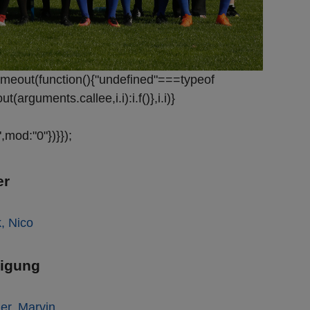
tTimeout(function(){"undefined"===typeof
guments.callee,i.i):i.f()},i.i)}
mod:"0"})}});
er
, Nico
digung
er, Marvin