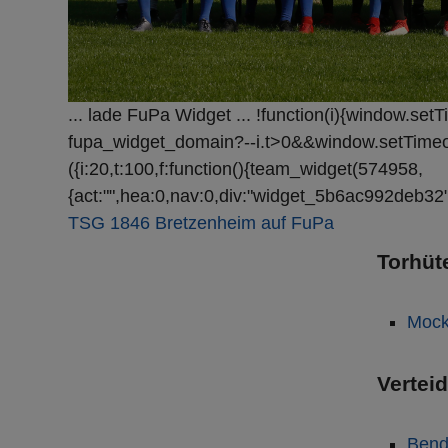
... lade FuPa Widget ... !function(i){window.se
fupa_widget_domain?--i.t>0&&window.setTimeout(ar
({i:20,t:100,f:function(){team_widget(574958,
{act:"",hea:0,nav:0,div:"widget_5b6ac992deb32",
TSG 1846 Bretzenheim auf FuPa
Torhüt
Mock
Vertei
Bend