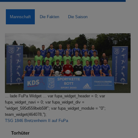
Mannschaft
Die Fakten
Die Saison
... lade FuPa Widget ... var fupa_widget_header = 0; var
fupa_widget_navi = 0; var fupa_widget_div =
"widget_595d559beb59f"; var fupa_widget_module = "0";
team_widget(464078,'');
TSG 1846 Bretzenheim II auf FuPa
Torhüter