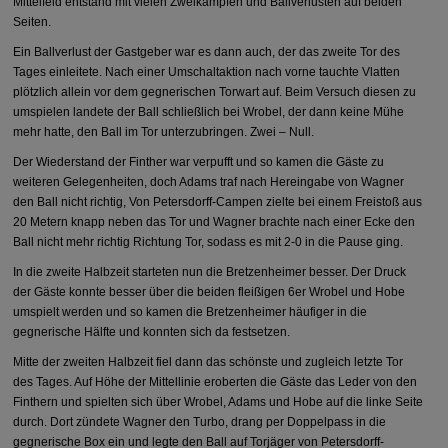
Mittelfeld entstand mit vielen Zweikämpfen und Ballverlusten auf beiden
Seiten.
Ein Ballverlust der Gastgeber war es dann auch, der das zweite Tor des
Tages einleitete. Nach einer Umschaltaktion nach vorne tauchte Vlatten
plötzlich allein vor dem gegnerischen Torwart auf. Beim Versuch diesen zu
umspielen landete der Ball schließlich bei Wrobel, der dann keine Mühe
mehr hatte, den Ball im Tor unterzubringen. Zwei – Null.
Der Wiederstand der Finther war verpufft und so kamen die Gäste zu
weiteren Gelegenheiten, doch Adams traf nach Hereingabe von Wagner
den Ball nicht richtig, Von Petersdorff-Campen zielte bei einem Freistoß aus
20 Metern knapp neben das Tor und Wagner brachte nach einer Ecke den
Ball nicht mehr richtig Richtung Tor, sodass es mit 2-0 in die Pause ging.
In die zweite Halbzeit starteten nun die Bretzenheimer besser. Der Druck
der Gäste konnte besser über die beiden fleißigen 6er Wrobel und Hobe
umspielt werden und so kamen die Bretzenheimer häufiger in die
gegnerische Hälfte und konnten sich da festsetzen.
Mitte der zweiten Halbzeit fiel dann das schönste und zugleich letzte Tor
des Tages. Auf Höhe der Mittellinie eroberten die Gäste das Leder von den
Finthern und spielten sich über Wrobel, Adams und Hobe auf die linke Seite
durch. Dort zündete Wagner den Turbo, drang per Doppelpass in die
gegnerische Box ein und legte den Ball auf Torjäger von Petersdorff-