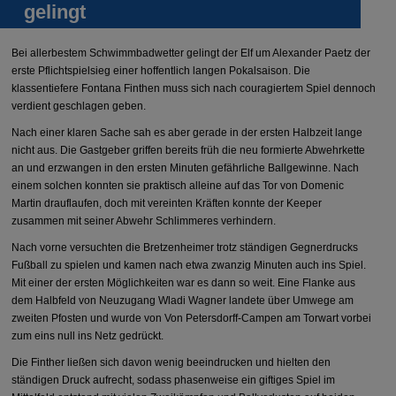
gelingt
Bei allerbestem Schwimmbadwetter gelingt der Elf um Alexander Paetz der
erste Pflichtspielsieg einer hoffentlich langen Pokalsaison. Die
klassentiefere Fontana Finthen muss sich nach couragiertem Spiel dennoch
verdient geschlagen geben.
Nach einer klaren Sache sah es aber gerade in der ersten Halbzeit lange
nicht aus. Die Gastgeber griffen bereits früh die neu formierte Abwehrkette
an und erzwangen in den ersten Minuten gefährliche Ballgewinne. Nach
einem solchen konnten sie praktisch alleine auf das Tor von Domenic
Martin drauflaufen, doch mit vereinten Kräften konnte der Keeper
zusammen mit seiner Abwehr Schlimmeres verhindern.
Nach vorne versuchten die Bretzenheimer trotz ständigen Gegnerdrucks
Fußball zu spielen und kamen nach etwa zwanzig Minuten auch ins Spiel.
Mit einer der ersten Möglichkeiten war es dann so weit. Eine Flanke aus
dem Halbfeld von Neuzugang Wladi Wagner landete über Umwege am
zweiten Pfosten und wurde von Von Petersdorff-Campen am Torwart vorbei
zum eins null ins Netz gedrückt.
Die Finther ließen sich davon wenig beeindrucken und hielten den
ständigen Druck aufrecht, sodass phasenweise ein giftiges Spiel im