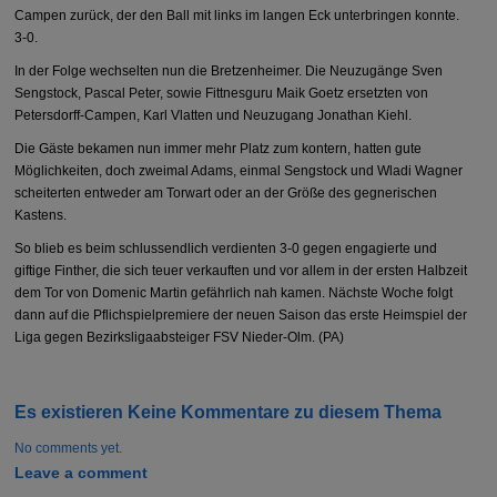
Campen zurück, der den Ball mit links im langen Eck unterbringen konnte.
3-0.
In der Folge wechselten nun die Bretzenheimer. Die Neuzugänge Sven
Sengstock, Pascal Peter, sowie Fittnesguru Maik Goetz ersetzten von
Petersdorff-Campen, Karl Vlatten und Neuzugang Jonathan Kiehl.
Die Gäste bekamen nun immer mehr Platz zum kontern, hatten gute
Möglichkeiten, doch zweimal Adams, einmal Sengstock und Wladi Wagner
scheiterten entweder am Torwart oder an der Größe des gegnerischen
Kastens.
So blieb es beim schlussendlich verdienten 3-0 gegen engagierte und
giftige Finther, die sich teuer verkauften und vor allem in der ersten Halbzeit
dem Tor von Domenic Martin gefährlich nah kamen. Nächste Woche folgt
dann auf die Pflichspielpremiere der neuen Saison das erste Heimspiel der
Liga gegen Bezirksligaabsteiger FSV Nieder-Olm. (PA)
Es existieren Keine Kommentare zu diesem Thema
No comments yet.
Leave a comment