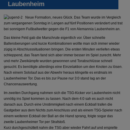
Laubenheim
Neue Formation, neues Glück. Das Team wurde im Vergleich
zum vergangenen Sonntag in Langen auf fünf Positionen verändert und trat
bei sonnigem Fußballwetter gegen die F1 von Alemannia Laubenheim an.
Das kleine Feld gab die Marschrute eigentlich vor. Über schnelle
Balleroberungen und kurze Kombinationen wollte man sich immer wieder
zügig in Abschlusssituationen bringen. Die ersten Minuten verliefen etwas
schleppend, das Team fand sich aber immer besser im Spiel zurecht. Mehr
und mehr Zweikämpfe wurden gewonnen und Torabschlüsse schnell
gesucht. Es benötigte allerdings eine Einzelaktion um den Knoten zu lösen.
Nach einem Sololauf aus der Abwehr heraus klingelte es erstmals im
Laubenheimer Tor. Das es bis zur Pause nur 3:0 stand lag an der
Chancenauswertung.
Im zweiten Durchgang nahmen sich die TSG-Kicker vor Laubenheim nicht
unnötig ins Spiel kommen zu lassen. Nach dem 4:0 sah es auch nicht
danach aus. Durch eine Unstimmigkeit nach einem Eckball trafen die
Gastgeber aus dem Nichts zum Anschluss und als einem TSG-Spieler nach
einem weiteren Eckball der Ball an die Hand sprang, folgte sogar das
zweite Laubenheimer Tor per Strafstoß.
Kurz durchgeschüttelt nahm die TSG aber wieder Fahrt auf und erspielte