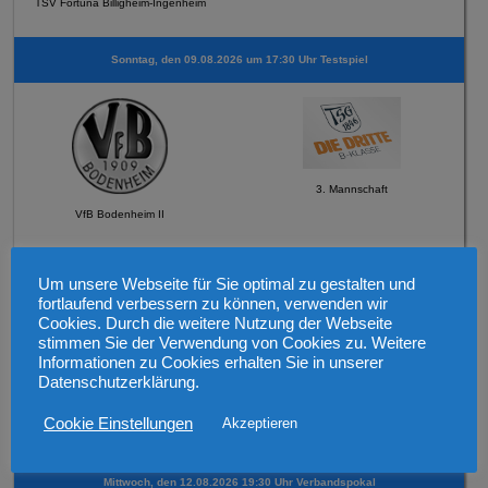
TSV Fortuna Billigheim-Ingenheim
Sonntag, den 09.08.2026 um 17:30 Uhr Testspiel
3. Mannschaft
VfB Bodenheim II
Sonntag, den 069.08.2026 um 12:30 Uhr Testspiel
Um unsere Webseite für Sie optimal zu gestalten und
fortlaufend verbessern zu können, verwenden wir
Cookies. Durch die weitere Nutzung der Webseite
stimmen Sie der Verwendung von Cookies zu. Weitere
Informationen zu Cookies erhalten Sie in unserer
Datenschutzerklärung.
2. Mannschaft
Cookie Einstellungen
Akzeptieren
FSV Schneppenhausen
Mittwoch, den 12.08.2026 19:30 Uhr Verbandspokal