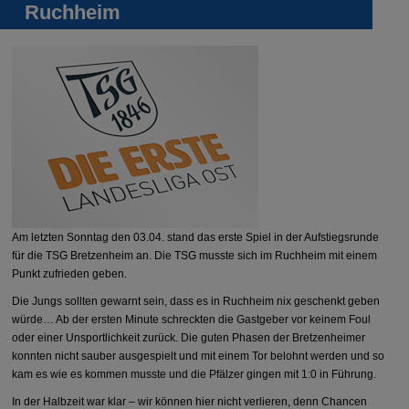
Ruchheim
Am letzten Sonntag den 03.04. stand das erste Spiel in der Aufstiegsrunde
für die TSG Bretzenheim an. Die TSG musste sich im Ruchheim mit einem
Punkt zufrieden geben.
Die Jungs sollten gewarnt sein, dass es in Ruchheim nix geschenkt geben
würde… Ab der ersten Minute schreckten die Gastgeber vor keinem Foul
oder einer Unsportlichkeit zurück. Die guten Phasen der Bretzenheimer
konnten nicht sauber ausgespielt und mit einem Tor belohnt werden und so
kam es wie es kommen musste und die Pfälzer gingen mit 1:0 in Führung.
In der Halbzeit war klar – wir können hier nicht verlieren, denn Chancen