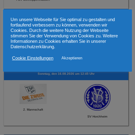
Mittwoch, den 12.08.2026 19:30 Uhr Verbandspokal
Um unsere Webseite für Sie optimal zu gestalten und
fortlaufend verbessern zu können, verwenden wir
Cookies. Durch die weitere Nutzung der Webseite
stimmen Sie der Verwendung von Cookies zu. Weitere
Informationen zu Cookies erhalten Sie in unserer
Datenschutzerklärung.
1. Mannschaft
Cookie Einstellungen
Akzeptieren
SV 1921 Guntersblum
Sonntag, den 16.08.2026 um 12:45 Uhr
2. Mannschaft
SV Horchheim