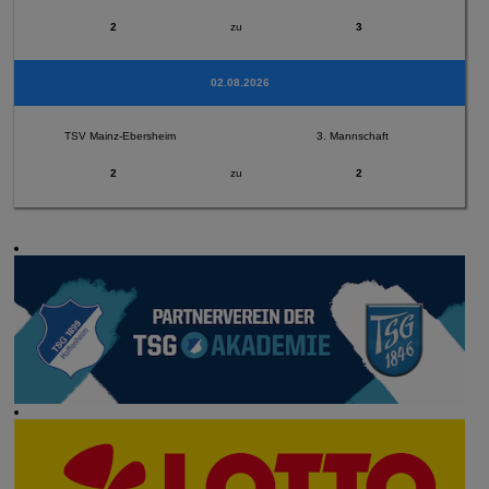
2
zu
3
02.08.2026
TSV Mainz-Ebersheim
3. Mannschaft
2
zu
2