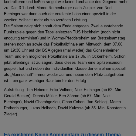
kontrollieren und ließen so gut wie keine Torchance des Gegners mehr
zu. Das 3:1 durch Marco Rothenburger nach Zuspiel von Noel
Eichinger war dann auch der verdiente Lohn einer speziell in der
zweiten Halbzeit mehr als souveränen Leistung.
Die Saison neigt sich somit dem Ende entgegen. Zwei ausstehende
Punktspiele gegen den Tabellenletzten TUS Hochheim (noch nicht
endgültig terminiert) und in Worms-Pfeddersheim am Bretzelsamstag
stehen noch an sowie das Pokalhalbfinale am Mittwoch, dem 07.06.
um 19:30 Uhr auf der BSA gegen (mal wieder) das Gonsenheimer
Team und ein mögliches Pokalfinale am 17.06. in Ockenheim. Schon
jetzt allerdings ist zu sagen, dass dieses Team eine Spitzensaison
gespielt hat und neben der individuellen Klasse der einzelnen speziell
als „Mannschaft“ immer wieder auf und neben dem Platz aufgetreten
ist – ein ganz wichtiger Baustein für den Erfolg.
A
ufstellung: Tim Heberer, Felix Vollmer, Noel Eichinger (ab 62. Min.
Gerald Becker), Dennis Müller,
Ben Zähme (ab 67. Min. Noel
Eichinger), Navid
Gharahgozlou, Cihan Coban, Jan Schlegl, Marco
Rothenburger,
Lukas Helbach, David Kulessa (ab 35. Min. Konstantin
Ziegler)
Es existieren Keine Kommentare zu diesem Thema