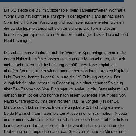
Mit 3:1 siegte die B1 im Spitzenspiel beim Tabellenzweiten Wormatia
Worms und hat somit alle Trümpfe in der eigenen Hand im nächsten
Spiel bei 5 Punkten Vorsprung und noch zwei ausstehenden Spielen
die Landesligameisterschaft sich zu sichern. Die Tore in diesem
hochklassigen Spiel erzielten Marco Rothenburger, Lukas Helbach und
Noel Eichinger.
Die zahlreichen Zuschauer auf der Wormser Sportanlage sahen in der
ersten Halbzeit ein Spiel zweier gleichstarker Mannschaften, die sich
nichts schenkten und die Leistung gemäß ihres Tabellenplatzes
abriefen. Worms, immer wieder angetrieben von ihrem starken Kapitän
Luis Zaguhn, konnte in der 6. Minute die 1:0 Führung erzielen. Der
Ausgleich fiel aber bereits im Gegenzug, als einer schöner Spielzug
über Ben Zähme von Noel Eichinger vollendet wurde. Bretzenheim ließ
danach nicht locker und konnte nach einem 30 Meter Traumpass von
Navid
Gharahgozlou
(mit dem rechten Fuß im übrigen !) in der 14.
Minute durch Lukas Helbach die vielumjubelte 2:1 Führung erzielen.
Beide Mannschaften hatten bis zur Pause in einem auf hohem Niveau
und eminent schnellem Spiel ihre Chancen, doch beide Torhüter ließen
keinen weiteren Treffer mehr zu. In der zweiten Halbzeit konnten die
Bretzenheimer Jungs dann aber das Spiel von Minute zu Minute mehr