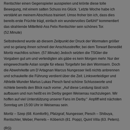
Rentschler einen Gegenspieler ausspielen und krönte diese tolle
Bewegung, mit einem satten Schuss ins Glück. ‘Letzte Woche habe ich
verstärkt an meinem Abschluss trainiert. Umso froher bin ich, dass dies
bereits erste Früchte trägt, einfach ein wundervolles Gefühl!“ kommentiert
das strahlende Mittelfeld-Ass Felix Rentschler sein schönes Tor.
(52.Minute)
Selbstredend wurde ab diesem Zeitpunkt der Druck der Wormaten größer
und so gelang ihnen schnell der Anschlusstreffer, bei dem Torwart Benedikt
Moritz machtlos schien. (57.Minute) Jedoch setzten die TSGler die
Vorgaben gut um und verteidigten als gäbe es kein Morgen mehr. Nur der
eingewechselte Aslan sorgte für etwas Torgefahr bei den Wormsern. Doch
die Abwehrkette um D’Artagnan Marcus Nungesser ließ nichts anbrennen
und schaukelte die Führung verdient über die Zeit. Linksverteidiger und
Athletik-Wunder Marius Lukas Piesch fand schöne Schlussworte und
richtete bereits den Blick nach vorne: „Auf diese Leistung lässt sich
aufbauen und nun heißt es im Derby gegen Weisenau nachzulegen. Wir
hoffen auf viel Unterstützung unserer Fans im Derby.“ Anpfiff wird nächsten
Sonntag um 15:00 Uhr in Weisenau sein.
Moritz – Szep (68. Komforth), Pfalzgraf, Nungesser, Piesch – Shibuya,
Rentschler, Weber, Pierrets – Köberich (81. Popp), Quint Villa (63. Peters).
(RG)