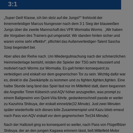
3:1
„Super Geil! Klasse, ich bin stolz auf die Jungs!““ frohlockt der
Innenverteidiger Marcus Nungesser nach dem 3:1 Sieg der blauweißen
Jungs über die zweite Mannschaft des VFR Wormatia Worms. „Wir haben
die Vorgaben des Trainers gut umgesetzt. Wir standen hinten sicher und
waren vorne sehr effektiv!“, pflichtet das Außenverteidiger-Talent Sascha
Szep begeistert bei.
Aber alles der Reihe nach. Um Wiedergutmachung nach der schmerzlichen
Heimniederlage bemüht, reisten die Spieler der TSG sehr fokussiert und
motiviert nach Worms zur Wormatia. Es galt hinten konsequent zu
verteidigen und eiskalt vor dem gegnerischen Tor zu sein. Wichtig dafür war
es, direkt in die Zweikämpfe zu kommen und zu fighten,fighten,fighten. Eine
halbe Stunde lang fand das Spiel fast nur im Mittelfeld statt, dann begannen
die Angreifer Timm Köberich und AQV höher anzugreifen, was prompt zu
einem Ballgewinn von Quint-Vila führte, gedankenschnell passte er weiter
zu Kazuhira Shibuya, der eiskalt einnetzte(32.Minute). Just zwei Minuten
später wiederholte sich dieses tolle Zusammenspiel und Kazu blieb erneut
nach Pass von AQV eiskalt vor dem gegnerischen Tor(34.Minute).
Nach der Halbzeit ging es konsequent so weiter, nach Pass von Flügelflitzer
Shibuya, der an den jungen Kagawa erinnern lässt, ließ Mittelfeld-Motor