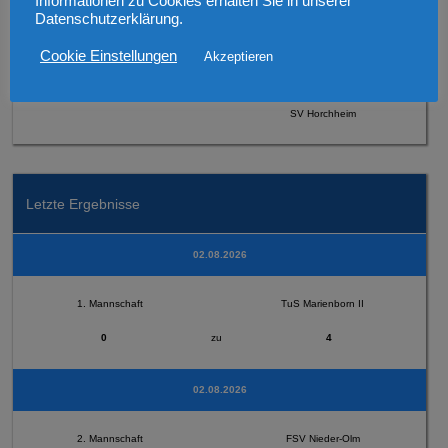
Informationen zu Cookies erhalten Sie in unserer
Datenschutzerklärung.
Cookie Einstellungen
Akzeptieren
2. Mannschaft
SV Horchheim
Letzte Ergebnisse
02.08.2026
1. Mannschaft
TuS Marienborn II
0
zu
4
02.08.2026
2. Mannschaft
FSV Nieder-Olm