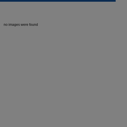
Saison 2015/2016
no images were found
Galerie 2014_2015
Galerie 2013_2014
Galerie 2012_2013
Galerie 2011_2012
Galerie 2010_2011
Galerie 2009 / 2010
Galerie 2008_2009