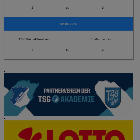
2
zu
3
02.08.2026
TSV Mainz-Ebersheim
3. Mannschaft
2
zu
2