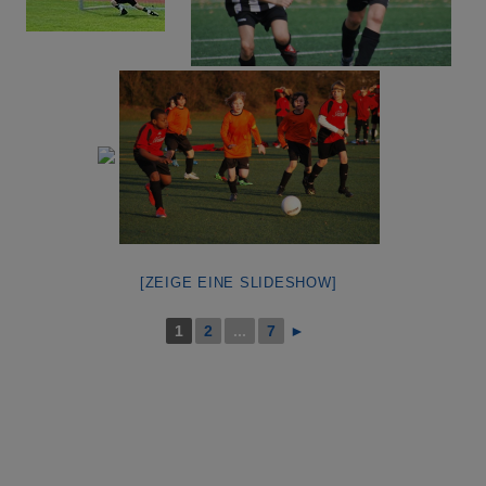
[ZEIGE EINE SLIDESHOW]
1
2
...
7
►
Galerie 2014_2015
Galerie 2013_2014