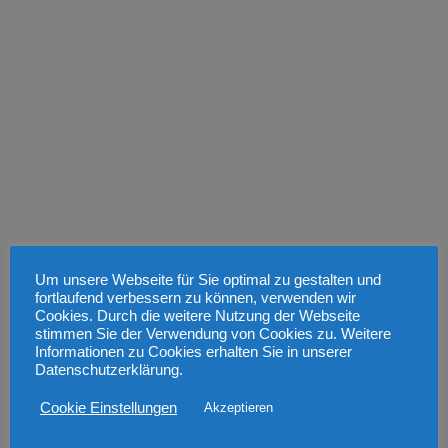
Galerie 2012_2013
Galerie 2011_2012
Galerie 2010_2011
Galerie 2009 / 2010
Galerie 2008_2009
Um unsere Webseite für Sie optimal zu gestalten und
fortlaufend verbessern zu können, verwenden wir
Cookies. Durch die weitere Nutzung der Webseite
stimmen Sie der Verwendung von Cookies zu. Weitere
Informationen zu Cookies erhalten Sie in unserer
Einige unserer Sponsoren
Datenschutzerklärung.
Cookie Einstellungen
Akzeptieren