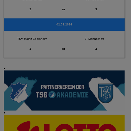
2
zu
3
02.08.2026
TSV Mainz-Ebersheim
3. Mannschaft
2
zu
2