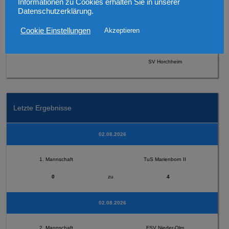
Informationen zu Cookies erhalten Sie in unserer
Datenschutzerklärung.
Cookie Einstellungen
Akzeptieren
2. Mannschaft
SV Horchheim
Letzte Ergebnisse
02.08.2026
1. Mannschaft
TuS Marienborn II
0
zu
4
02.08.2026
2. Mannschaft
FSV Nieder-Olm