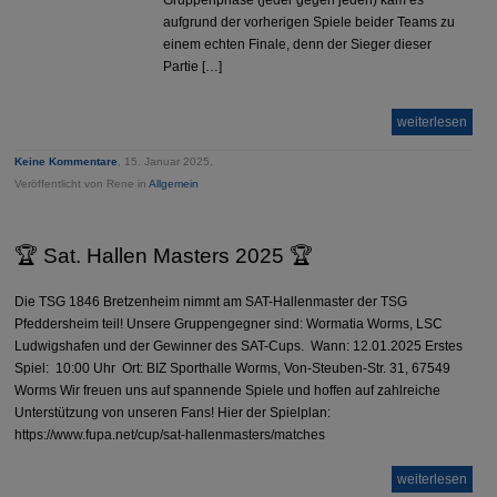
Gruppenphase (jeder gegen jeden) kam es
aufgrund der vorherigen Spiele beider Teams zu
einem echten Finale, denn der Sieger dieser
Partie […]
weiterlesen
Keine Kommentare
, 15. Januar 2025,
Veröffentlicht von Rene in
Allgemein
🏆 Sat. Hallen Masters 2025 🏆
Die TSG 1846 Bretzenheim nimmt am SAT-Hallenmaster der TSG
Pfeddersheim teil! Unsere Gruppengegner sind: Wormatia Worms, LSC
Ludwigshafen und der Gewinner des SAT-Cups. Wann: 12.01.2025 Erstes
Spiel: 10:00 Uhr Ort: BIZ Sporthalle Worms, Von-Steuben-Str. 31, 67549
Worms Wir freuen uns auf spannende Spiele und hoffen auf zahlreiche
Unterstützung von unseren Fans! Hier der Spielplan:
https://www.fupa.net/cup/sat-hallenmasters/matches
weiterlesen