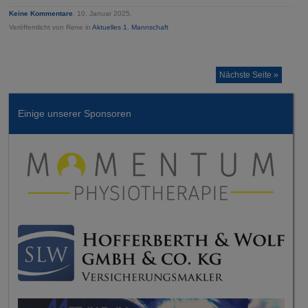
Keine Kommentare
, 10. Januar 2025,
Veröffentlicht von Rene in
Aktuelles 1. Mannschaft
Nächste Seite »
Einige unserer Sponsoren