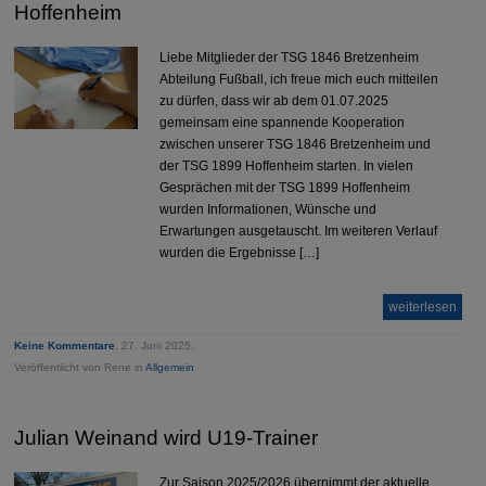
Hoffenheim
Liebe Mitglieder der TSG 1846 Bretzenheim
Abteilung Fußball, ich freue mich euch mitteilen
zu dürfen, dass wir ab dem 01.07.2025
gemeinsam eine spannende Kooperation
zwischen unserer TSG 1846 Bretzenheim und
der TSG 1899 Hoffenheim starten. In vielen
Gesprächen mit der TSG 1899 Hoffenheim
wurden Informationen, Wünsche und
Erwartungen ausgetauscht. Im weiteren Verlauf
wurden die Ergebnisse […]
weiterlesen
Keine Kommentare
, 27. Juni 2025,
Veröffentlicht von Rene in
Allgemein
Julian Weinand wird U19-Trainer
Zur Saison 2025/2026 übernimmt der aktuelle