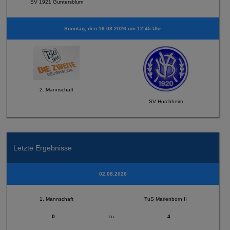
SV 1921 Guntersblum
Sonntag, den 16.08.2026 um 12:45 Uhr
2. Mannschaft
SV Horchheim
Letzte Ergebnisse
02.08.2026
1. Mannschaft
TuS Marienborn II
0
zu
4