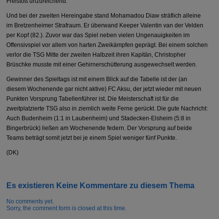
Freistoß unzureichend.
Und bei der zweiten Hereingabe stand Mohamadou Diaw sträflich alleine
im Bretzenheimer Strafraum. Er überwand Keeper Valentin van der Velden
per Kopf (82.). Zuvor war das Spiel neben vielen Ungenauigkeiten im
Offensivspiel vor allem von harten Zweikämpfen geprägt. Bei einem solchen
verlor die TSG Mitte der zweiten Halbzeit ihren Kapitän, Christopher
Brüschke musste mit einer Gehirnerschütterung ausgewechselt werden.
Gewinner des Spieltags ist mit einem Blick auf die Tabelle ist der (an
diesem Wochenende gar nicht aktive) FC Aksu, der jetzt wieder mit neuen
Punkten Vorsprung Tabellenführer ist. Die Meisterschaft ist für die
zweitplatzierte TSG also in ziemlich weite Ferne gerückt. Die gute Nachricht:
Auch Budenheim (1:1 in Laubenheim) und Stadecken-Elsheim (5:8 in
Bingerbrück) ließen am Wochenende federn. Der Vorsprung auf beide
Teams beträgt somit jetzt bei je einem Spiel weniger fünf Punkte.
(DK)
Es existieren Keine Kommentare zu diesem Thema
No comments yet.
Sorry, the comment form is closed at this time.