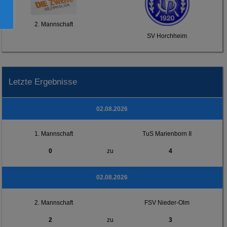
2. Mannschaft
SV Horchheim
Letzte Ergebnisse
02.08.2026
1. Mannschaft
TuS Marienborn II
0
zu
4
02.08.2026
2. Mannschaft
FSV Nieder-Olm
2
zu
3