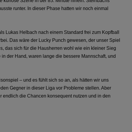
e kuriose Szene in der 85. Minute hinein: Steinbachs
sste runter. In dieser Phase hatten wir noch einmal
, als Lukas Helbach nach einem Standard frei zum Kopfball
orbei. Das wäre der Lucky Punch gewesen, der unser Spiel
is, das sich für die Hausherren wohl wie ein kleiner Sieg
rtie in der Hand, waren lange die bessere Mannschaft, und
isonspiel – und es fühlt sich so an, als hätten wir uns
eden Gegner in dieser Liga vor Probleme stellen. Aber
r endlich die Chancen konsequent nutzen und in den