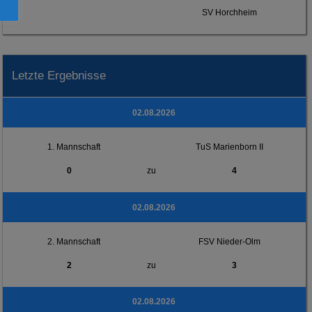
SV Horchheim
Letzte Ergebnisse
02.08.2026
1. Mannschaft
TuS Marienborn II
0
zu
4
02.08.2026
2. Mannschaft
FSV Nieder-Olm
2
zu
3
02.08.2026