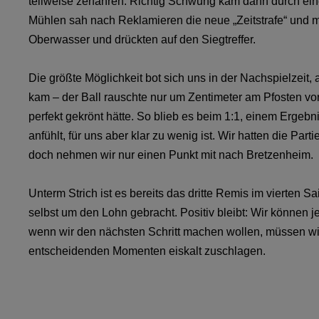
teilweise zerfahren. Richtig Schwung kam dann durch ein
Mühlen sah nach Reklamieren die neue „Zeitstrafe“ und mu
Oberwasser und drückten auf den Siegtreffer.
Die größte Möglichkeit bot sich uns in der Nachspielzeit
kam – der Ball rauschte nur um Zentimeter am Pfosten v
perfekt gekrönt hätte. So blieb es beim 1:1, einem Ergebn
anfühlt, für uns aber klar zu wenig ist. Wir hatten die Pa
doch nehmen wir nur einen Punkt mit nach Bretzenheim.
Unterm Strich ist es bereits das dritte Remis im vierten Sa
selbst um den Lohn gebracht. Positiv bleibt: Wir können j
wenn wir den nächsten Schritt machen wollen, müssen wi
entscheidenden Momenten eiskalt zuschlagen.