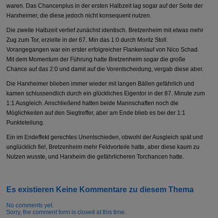
waren. Das Chancenplus in der ersten Halbzeit lag sogar auf der Seite der
Harxheimer, die diese jedoch nicht konsequent nutzen.
Die zweite Halbzeit verlief zunächst identisch. Bretzenheim mit etwas mehr
Zug zum Tor, erzielte in der 67. Min das 1:0 durch Moritz Stoll.
Vorangegangen war ein erster erfolgreicher Flankenlauf von Nico Schad.
Mit dem Momentum der Führung hatte Bretzenheim sogar die große
Chance auf das 2:0 und damit auf die Vorentscheidung, vergab diese aber.
Die Harxheimer blieben immer wieder mit langen Bällen gefährlich und
kamen schlussendlich durch ein glückliches Eigentor in der 87. Minute zum
1:1 Ausgleich. Anschließend hatten beide Mannschaften noch die
Möglichkeiten auf den Siegtreffer, aber am Ende blieb es bei der 1:1
Punkteteilung.
Ein im Endeffekt gerechtes Unentschieden, obwohl der Ausgleich spät und
unglücklich fiel, Bretzenheim mehr Feldvorteile hatte, aber diese kaum zu
Nutzen wusste, und Harxheim die gefährlicheren Torchancen hatte.
Es existieren Keine Kommentare zu diesem Thema
No comments yet.
Sorry, the comment form is closed at this time.