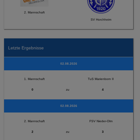
2. Mannschaft
SV Horchheim
Letzte Ergebnisse
02.08.2026
1. Mannschaft
TuS Marienborn II
0
zu
4
02.08.2026
2. Mannschaft
FSV Nieder-Olm
2
zu
3