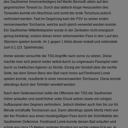
des Saulheimer Innenverteidigers lief Martin Bermuth allein auf den
gegnerischen Torwart zu. Durch das taktisch kluge Herauseilen des
Torwartes konnte ein Abschluss und somit der erste Torschuss jedoch
verhindert werden. Fast im Gegenzug kam der FSV zu seiner ersten
nennenswerten Torchance, welche auch gleich verwertet werden konnte.
Ein Saulheimer Mittelfeldspieler wurde in der Zentralen nicht energisch
genug bedrängt, sodass dieser einen sehenswerten Pass in den Lauf des
Stürmers spielen konnte. Im 1 gegen 1 blieb dieser eiskalt und vollendete
zum 0:1 (23. Spielminute).
Immer wieder versuchte die TSG Angriffe nach vorne zu setzen. Diese
machte man sich jedoch leider selbst durch zu ungenaues Passspiel oder
durch zu hektisches Agieren zu Nichte. Einzig ein Vorstoß über die rechte
Seite, bei dem Simon Benz den Ball nach innen auf Ferdinand Lorek
spielen konnte, resultierte in einer nennenswerten Torchance. Diese konnte
allerdings durch den Torhüter vereitelt werden.
Nach dem Seitenwechsel sollte die Offensive der TSG die Saulheimer
höher anlaufen und somit früher unter Druck setzen sowie ein ruhiges
Aufbauspiel des Gegners verhindern. Jedoch blieben auch hier bis zur 64.
Minute ernsthafte Torchancen aus. Dann allerdings spiele Moritz Hehl von
der 6er Position aus einen mustergültigen Pass durch die Schnittstelle der
Saulheimer Defensive. Ferdinand Lorek konnte diesen Ball erlaufen und
schob aus circa 15 Metern zentraler Position ins rechte untere Eck ein. In