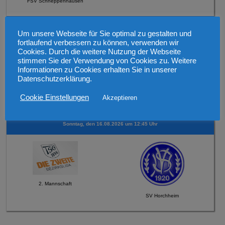
FSV Schneppenhausen
Mittwoch, den 12.08.2026 19:30 Uhr Verbandspokal
Um unsere Webseite für Sie optimal zu gestalten und
fortlaufend verbessern zu können, verwenden wir
Cookies. Durch die weitere Nutzung der Webseite
stimmen Sie der Verwendung von Cookies zu. Weitere
Informationen zu Cookies erhalten Sie in unserer
Datenschutzerklärung.
1. Mannschaft
Cookie Einstellungen
Akzeptieren
SV 1921 Guntersblum
Sonntag, den 16.08.2026 um 12:45 Uhr
2. Mannschaft
SV Horchheim