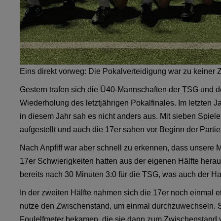
Eins direkt vorweg: Die Pokalverteidigung war zu keiner Z
Gestern trafen sich die Ü40-Mannschaften der TSG und d
Wiederholung des letztjährigen Pokalfinales. Im letzten
in diesem Jahr sah es nicht anders aus. Mit sieben Spie
aufgestellt und auch die 17er sahen vor Beginn der Partie
Nach Anpfiff war aber schnell zu erkennen, dass unsere M
17er Schwierigkeiten hatten aus der eigenen Hälfte her
bereits nach 30 Minuten 3:0 für die TSG, was auch der Ha
In der zweiten Hälfte nahmen sich die 17er noch einmal 
nutze den Zwischenstand, um einmal durchzuwechseln. S
Foulelfmeter bekamen, die sie dann zum Zwischenstand vo