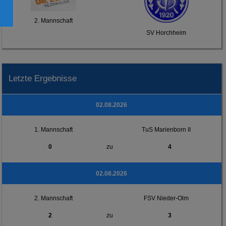
2. Mannschaft
SV Horchheim
Letzte Ergebnisse
02.08.2026
1. Mannschaft
TuS Marienborn II
0
zu
4
02.08.2026
2. Mannschaft
FSV Nieder-Olm
2
zu
3