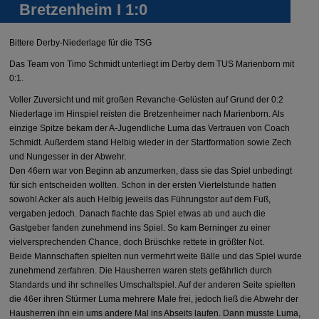
Bretzenheim I 1:0
Bittere Derby-Niederlage für die TSG
Das Team von Timo Schmidt unterliegt im Derby dem TUS Marienborn mit
0:1.
Voller Zuversicht und mit großen Revanche-Gelüsten auf Grund der 0:2
Niederlage im Hinspiel reisten die Bretzenheimer nach Marienborn. Als
einzige Spitze bekam der A-Jugendliche Luma das Vertrauen von Coach
Schmidt. Außerdem stand Helbig wieder in der Startformation sowie Zech
und Nungesser in der Abwehr.
Den 46ern war von Beginn ab anzumerken, dass sie das Spiel unbedingt
für sich entscheiden wollten. Schon in der ersten Viertelstunde hatten
sowohl Acker als auch Helbig jeweils das Führungstor auf dem Fuß,
vergaben jedoch. Danach flachte das Spiel etwas ab und auch die
Gastgeber fanden zunehmend ins Spiel. So kam Berninger zu einer
vielversprechenden Chance, doch Brüschke rettete in größter Not.
Beide Mannschaften spielten nun vermehrt weite Bälle und das Spiel wurde
zunehmend zerfahren. Die Hausherren waren stets gefährlich durch
Standards und ihr schnelles Umschaltspiel. Auf der anderen Seite spielten
die 46er ihren Stürmer Luma mehrere Male frei, jedoch ließ die Abwehr der
Hausherren ihn ein ums andere Mal ins Abseits laufen. Dann musste Luma,