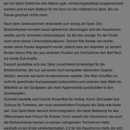
der ein tolles Debüt bei den Aktiven gab, verletzungsbedingt ausgewechselt
werden und es kam Batteux für ihn kurz vor der Halbzeit ins Spiel. Bis zur
Pause geschah nichts mehr.
Nach dem Seitenwechsel veränderte sich wenig am Spiel. Die
Bretzenheimer konnten kaum spielerisch überzeugen und die Hausherren
setzten auf ihr schnelles Umschaltspiel. So fiel das einzige Tor der Partie
nach einer dieser Umschaltsituationen. Dennis Ritz flankte von rechts ,
wobei seine Flanke abgewehrt wurde, jedoch kam der Abpraller zu seinem
Bruder Marco Ritz der aus zentraler Position am Sechzehner den Ball flach
ins rechte Eck knallte.
Danach gestaltete sich das Spiel zunehmend schwieriger für die
Bretzenheimer, die nun auf einen noch kompakter stehenden Gegner
stießen, welcher auf seine Konterchancen wartete. Die 46er schafften es
nicht ihr gewohntes Kurzpassspiel aufzuziehen und verloren viele Bälle im
Mittelfeld an die Gastgeber, die mehr Aggressivität ausstrahlten in den
Zweikämpfen.
Schmidt handelte und brachte Rosenthal für Helbig. Kurze Zeit später war
Schluss für Tummers, der nach wiederholtem Foulspiel die Gelb-rote Karte
sah. Das Spiel blieb danach recht ereignislos. Als letzte Belebung für das
Offensivspiel kam Piesch für Krämer. Doch sowohl die Hausherren als auch
die Bretzenheimer kamen zu keinen zwingenden Torchancen mehr,
weshalb es am Ende verdientermaßen 1:0 für die Hausherren hieß, die sich