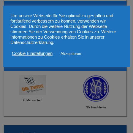
Mittwoch, den 12.08.2026 19:30 Uhr Verbandspokal
Um unsere Webseite für Sie optimal zu gestalten und
fortlaufend verbessern zu können, verwenden wir
Cookies. Durch die weitere Nutzung der Webseite
stimmen Sie der Verwendung von Cookies zu. Weitere
Informationen zu Cookies erhalten Sie in unserer
Datenschutzerklärung.
1. Mannschaft
SV 1921 Guntersblum
Cookie Einstellungen
Akzeptieren
Sonntag, den 16.08.2026 um 12:45 Uhr
2. Mannschaft
SV Horchheim