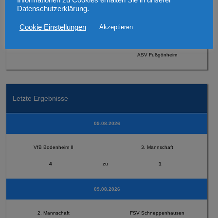
Informationen zu Cookies erhalten Sie in unserer
Datenschutzerklärung.
Cookie Einstellungen
Akzeptieren
1. Mannschaft
ASV Fußgönheim
Letzte Ergebnisse
09.08.2026
VfB Bodenheim II
3. Mannschaft
4
zu
1
09.08.2026
2. Mannschaft
FSV Schneppenhausen