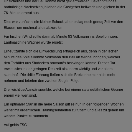
Unsicherheit und der Ball konnte nicht geklärt werden. Bekannt für das
hartnäckige Nachsetzen, blieben die Gastgeber hellwach und glichen in der
76. Minute erneut aus.
Dies war zunächst ein kleiner Schock, aber es lag noch genug Zeit vor den
Blauen, um nochmal alles abzurufen.
Für frischen Wind sollte dann ab Minute 83 Volkmann ins Spiel bringen.
Laufmaschine Wagner wurde ersetzt.
Erneut zahlte sich die Einwechslung ertragreich aus, denn in der letzten
Minute des Spiels konnte Volkmann den Ball an Wrobel bringen, welcher
den Torhüter aus Stadecken bravourös bezwingen konnte. Dieses Tor
erwies sich in der geringen Restzeit als enorm wichtig und vor allem
standhaft. Die dritte Führung ließen sich die Bretzenheimer nicht mehr
nehmen und feierten den zweiten Sieg in Folge.
Drei wichtige Auswärtspunkte, welche bei einem stets gefährlichen Gegner
enorm viel wert sind.
Ein optimaler Start in die neue Saison gilt es nun in den folgenden Wochen
weiter mit ordentlichen Trainingseinheiten zu füttern und alles zu geben um
weitere Punkte zu sammeln.
Auf gehts TSG