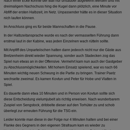
Nach einer Ecke konnte der Ball nur unsauber abgewehrt werden und mit
dreimaligem Nachschuss hing die Kugel dann plötzlich, eine Minute vor
Abfiff der ersten Halbzeit, im Netz. Unpassender hätte es in dieser Situation
nich laufen können.
Im Anschluss ging es für beide Mannschaften in die Pause.
In der Halbzeitansprache wurde es nach der vermasselten Führung dann
erstmal laut in der Kabine, was jeden Einzelnen wach rütteln sollte.
Mit Anpfiff des Unparteiischen hatten dann jedeoch nicht nur die Gäste aus
Bretzenheim direkt wieder Spannung, sonder auch Stadecken zog das
Spiel nun etwas an in der Offensive. Vermehrt kam nun auch der Gastgeber
zu Abschlussmöglichkeiten. Mit hohem Einsatz spielend, war es nach 66
Minuten wichtig neuen Schwung in die Partie zu bringen. Trainer Paetz
wechselte zweimal. Es kamen Kovtun und Peter für Hobe und Vlatten in
Spiel.
Es dauerte dann etwa 10 Minuten und in Person von Kovtun sollte sich
diese Entscheidung vielumjubelt als richtig erweisen. Nach wunderbarem
Zuspiel von Sengstock, dribbelte dieser auf den Torhüter zu und schob
überlegt zur erneuten Führung für die TSG ein.
Leider konnte man diese in der Folge nur 4 Minuten halten und bei einer
Flanke des Gegners in den eigenen Strafraum kam es wieder zu