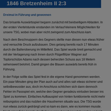
1846 Bretzenheim II 2:3
Dreimal in Führung und gewonnen
Das brisante Auswärtsspiel begann zunächst mit beidseitigem Abtasten. In
der ersten Viertelstunde enstanden im Verlauf kleinere Möglichkeiten für
unsere TSG, wobei man aber nicht zwingend zum Abschluss kam.
Nach dem Beschnuppern des Gegners stellte man diesen nun etwas früher
und versuchte Druck aufzubauen. Dies gelang bereits nach 17 Minuten
durch die Balleroberung im Mittelfeld. Das Spiel wurde breit gemacht und
mit der Verlagerung nach Innen durch Flügelflitzer Wagner auf
Toptorschütze Adams nach dessen beherzten Schuss aus 18 Metern
sehenswert belohnt. Damit gingen die Blauen auswärts bereits früh in
Führung.
In der Folge sollte das Spiel fest in die eigene Hand genommen werden.
Ein paar Minuten ging der Plan auch auf und alles sah etwas sicherer und
selbstbewusster aus, doch im Anschluss schlichen sich dann dennoch
Fehler im Passspiel ein, welche den Gegner geradezu einluden besser ins
Spiel zu kommen. Einfaches Aufbauspiel von hinten funktionierte nicht mehr
reibungslos und das nutzten die Hausherren situativ aus. Die TSG wurde
nun etwas zurück gedrängt und so kam es dann, wie es kommen musste.