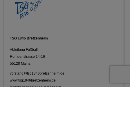
TSG 1846 Bretzenheim
Abteilung Fußball
Röntgenstrasse 14-16
55128 Mainz
vorstand@tsg1846bretzenheim.de
www.tsg1846bretzenheim.de
Bezirkssportanlage Bretzenheim
Impressum
Fussballtraining