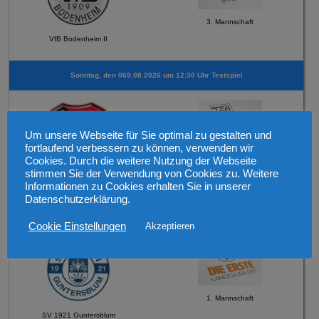
3. Mannschaft
VfB Bodenheim II
Sonntag, den 069.08.2026 um 12:30 Uhr Testspiel
Um unsere Webseite für Sie optimal zu gestalten und
fortlaufend verbessern zu können, verwenden wir
Cookies. Durch die weitere Nutzung der Webseite
2. Mannschaft
stimmen Sie der Verwendung von Cookies zu. Weitere
FSV Schneppenhausen
Informationen zu Cookies erhalten Sie in unserer
Datenschutzerklärung.
Mittwoch, den 12.08.2026 19:30 Uhr Verbandspokal
Cookie Einstellungen
Akzeptieren
1. Mannschaft
SV 1921 Guntersblum