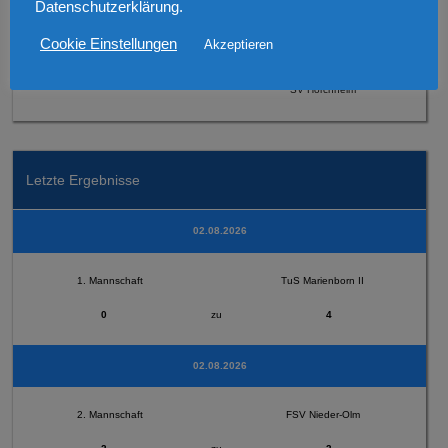
Datenschutzerklärung.
Cookie Einstellungen
Akzeptieren
2. Mannschaft
SV Horchheim
Letzte Ergebnisse
02.08.2026
1. Mannschaft
TuS Marienborn II
0
zu
4
02.08.2026
2. Mannschaft
FSV Nieder-Olm