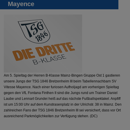
Mayence
Am 5. Spieltag der Herren B-Klasse Mainz-Bingen Gruppe Ost 1 gastieren
unsere Jungs der TSG 1846 Bretzenheim III beim Tabellennachbarn SV
Vitesse Mayence. Nach einer furiosen Aufholjagd am vorherigen Spieltag
gegen den VfL Fontana Finthen II sind die Jungs rund um Trainer Daniel
Laube und Lennart Grundei heiß auf das nächste Fußballspektakel. Anpfiff
ist um 15:00 Uhr auf dem Kunstrasenplatz in der Ulrichstr. 38 in Mainz. Den
zahlreichen Fans der TSG 1846 Bretzenheim III sei versichert, dass vor Ort
ausreichend Parkmöglichkeiten zur Verfügung stehen. (DC)