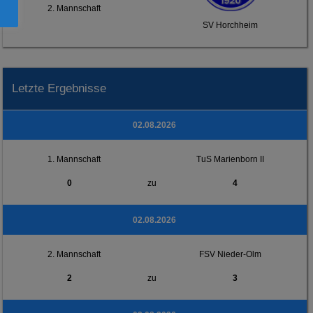
2. Mannschaft
SV Horchheim
Letzte Ergebnisse
02.08.2026
1. Mannschaft
TuS Marienborn II
0
zu
4
02.08.2026
2. Mannschaft
FSV Nieder-Olm
2
zu
3