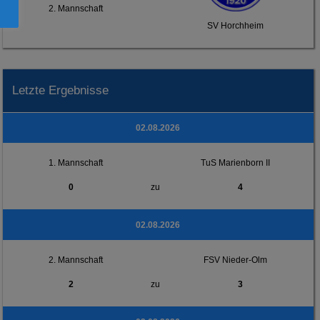
2. Mannschaft
SV Horchheim
Letzte Ergebnisse
02.08.2026
1. Mannschaft
TuS Marienborn II
0
zu
4
02.08.2026
2. Mannschaft
FSV Nieder-Olm
2
zu
3