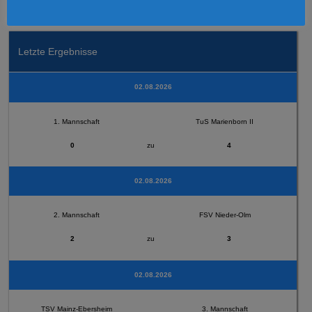
Letzte Ergebnisse
02.08.2026
1. Mannschaft
TuS Marienborn II
0
zu
4
02.08.2026
2. Mannschaft
FSV Nieder-Olm
2
zu
3
02.08.2026
TSV Mainz-Ebersheim
3. Mannschaft