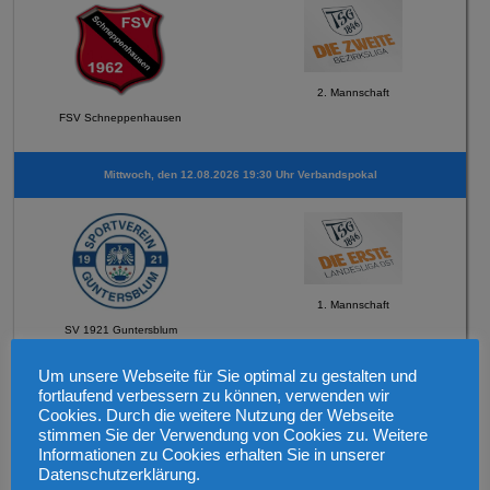
2. Mannschaft
FSV Schneppenhausen
Mittwoch, den 12.08.2026 19:30 Uhr Verbandspokal
1. Mannschaft
SV 1921 Guntersblum
Um unsere Webseite für Sie optimal zu gestalten und
Sonntag, den 16.08.2026 um 12:45 Uhr
fortlaufend verbessern zu können, verwenden wir
Cookies. Durch die weitere Nutzung der Webseite
stimmen Sie der Verwendung von Cookies zu. Weitere
Informationen zu Cookies erhalten Sie in unserer
Datenschutzerklärung.