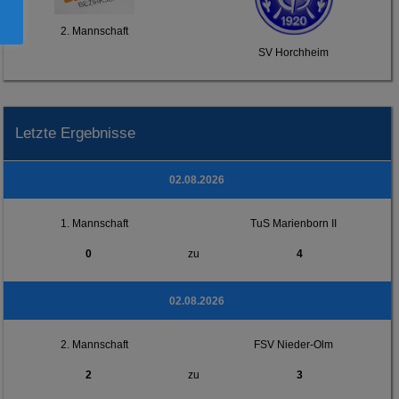
2. Mannschaft
SV Horchheim
Letzte Ergebnisse
02.08.2026
1. Mannschaft
TuS Marienborn II
0
zu
4
02.08.2026
2. Mannschaft
FSV Nieder-Olm
2
zu
3