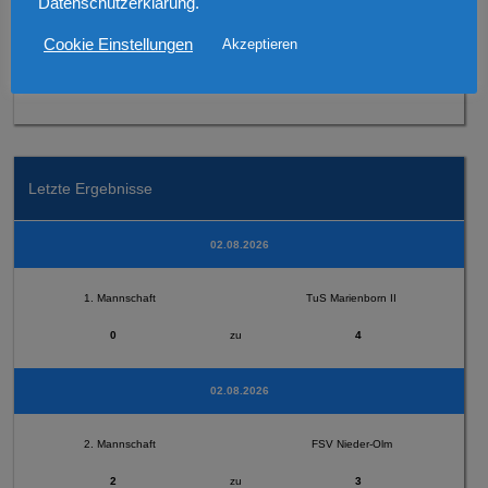
Datenschutzerklärung.
Cookie Einstellungen
Akzeptieren
2. Mannschaft
SV Horchheim
Letzte Ergebnisse
02.08.2026
1. Mannschaft
TuS Marienborn II
0
zu
4
02.08.2026
2. Mannschaft
FSV Nieder-Olm
2
zu
3