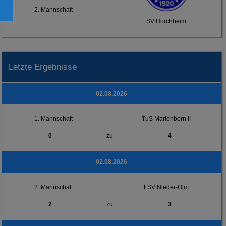
2. Mannschaft
SV Horchheim
Letzte Ergebnisse
02.08.2026
1. Mannschaft
TuS Marienborn II
0
zu
4
02.08.2026
2. Mannschaft
FSV Nieder-Olm
2
zu
3