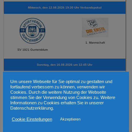
Mittwoch, den 12.08.2026 19:30 Uhr Verbandspokal
1. Mannschaft
SV 1921 Guntersblum
Sonntag, den 16.08.2026 um 12:45 Uhr
Um unsere Webseite für Sie optimal zu gestalten und
fortlaufend verbessern zu können, verwenden wir
Cookies. Durch die weitere Nutzung der Webseite
stimmen Sie der Verwendung von Cookies zu. Weitere
2. Mannschaft
Informationen zu Cookies erhalten Sie in unserer
SV Horchheim
Datenschutzerklärung.
Cookie Einstellungen
Akzeptieren