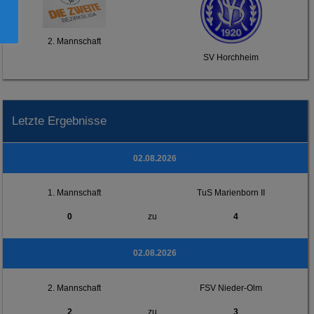
2. Mannschaft
SV Horchheim
Letzte Ergebnisse
02.08.2026
1. Mannschaft
TuS Marienborn II
0
zu
4
02.08.2026
2. Mannschaft
FSV Nieder-Olm
2
zu
3