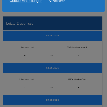
Cookie Einstellungen
Akzeptieren
SV Horchheim
Letzte Ergebnisse
02.08.2026
1. Mannschaft
TuS Marienborn II
0
zu
4
02.08.2026
2. Mannschaft
FSV Nieder-Olm
2
zu
3
02.08.2026