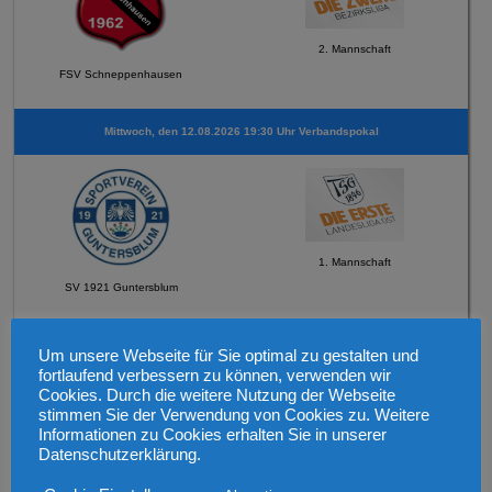
2. Mannschaft
FSV Schneppenhausen
Mittwoch, den 12.08.2026 19:30 Uhr Verbandspokal
1. Mannschaft
SV 1921 Guntersblum
Sonntag, den 16.08.2026 um 12:45 Uhr
Um unsere Webseite für Sie optimal zu gestalten und
fortlaufend verbessern zu können, verwenden wir
Cookies. Durch die weitere Nutzung der Webseite
stimmen Sie der Verwendung von Cookies zu. Weitere
Informationen zu Cookies erhalten Sie in unserer
Datenschutzerklärung.
2. Mannschaft