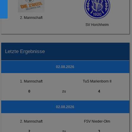
2. Mannschaft
SV Horchheim
Letzte Ergebnisse
02.08.2026
1. Mannschaft
TuS Marienborn II
0
zu
4
02.08.2026
2. Mannschaft
FSV Nieder-Olm
2
zu
3