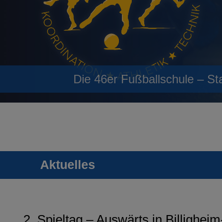
Die 46er Fußballschule – St
Aktuelles
2. Spieltag – Auswärts in Billighei