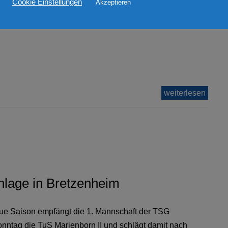
Cookie Einstellungen
Akzeptieren
 02.08.2026 geht die 3. Bezirksliga Saison für
ft wieder los. Der Auftakt findet gegen den FSV
weiterlesen
anlage in Bretzenheim
eue Saison empfängt die 1. Mannschaft der TSG
ntag die TuS Marienborn II und schlägt damit nach