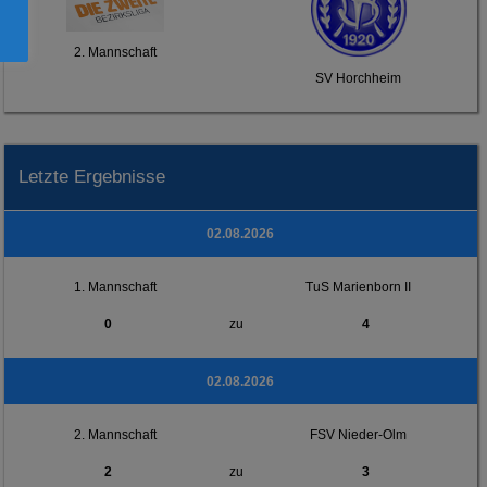
2. Mannschaft
SV Horchheim
Letzte Ergebnisse
02.08.2026
1. Mannschaft
TuS Marienborn II
0
zu
4
02.08.2026
2. Mannschaft
FSV Nieder-Olm
2
zu
3