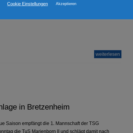
Cookie Einstellungen
Akzeptieren
 02.08.2026 geht die 3. Bezirksliga Saison für
ft wieder los. Der Auftakt findet gegen den FSV
weiterlesen
anlage in Bretzenheim
eue Saison empfängt die 1. Mannschaft der TSG
ntag die TuS Marienborn II und schlägt damit nach