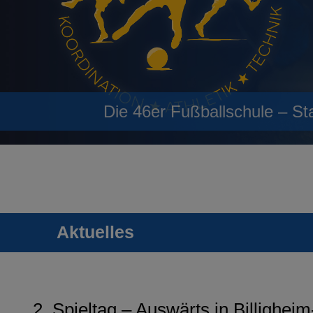
Die 46er Fußballschule – St
Aktuelles
2. Spieltag – Auswärts in Billighei