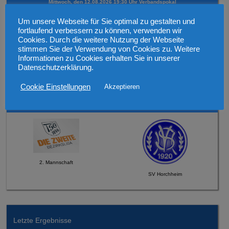
Mittwoch, den 12.08.2026 19:30 Uhr Verbandspokal
Um unsere Webseite für Sie optimal zu gestalten und
fortlaufend verbessern zu können, verwenden wir
Cookies. Durch die weitere Nutzung der Webseite
stimmen Sie der Verwendung von Cookies zu. Weitere
Informationen zu Cookies erhalten Sie in unserer
1. Mannschaft
Datenschutzerklärung.
SV 1921 Guntersblum
Cookie Einstellungen
Akzeptieren
Sonntag, den 16.08.2026 um 12:45 Uhr
2. Mannschaft
SV Horchheim
Letzte Ergebnisse