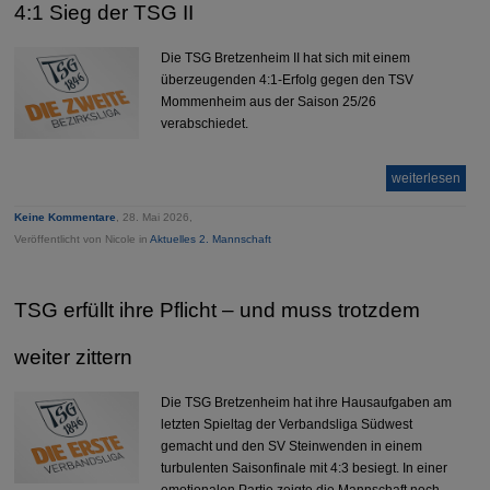
4:1 Sieg der TSG II
Die TSG Bretzenheim II hat sich mit einem
überzeugenden 4:1-Erfolg gegen den TSV
Mommenheim aus der Saison 25/26
verabschiedet.
weiterlesen
Keine Kommentare
, 28. Mai 2026,
Veröffentlicht von Nicole in
Aktuelles 2. Mannschaft
TSG erfüllt ihre Pflicht – und muss trotzdem
weiter zittern
Die TSG Bretzenheim hat ihre Hausaufgaben am
letzten Spieltag der Verbandsliga Südwest
gemacht und den SV Steinwenden in einem
turbulenten Saisonfinale mit 4:3 besiegt. In einer
emotionalen Partie zeigte die Mannschaft noch