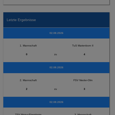
Letzte Ergebnisse
02.08.2026
1. Mannschaft
TuS Marienborn II
0
zu
4
02.08.2026
2. Mannschaft
FSV Nieder-Olm
2
zu
3
02.08.2026
TSV Mainz-Ebersheim
3. Mannschaft