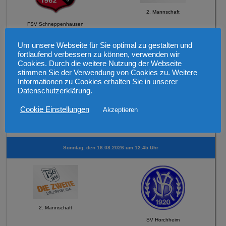
2. Mannschaft
FSV Schneppenhausen
Um unsere Webseite für Sie optimal zu gestalten und
Mittwoch, den 12.08.2026 19:30 Uhr Verbandspokal
fortlaufend verbessern zu können, verwenden wir
Cookies. Durch die weitere Nutzung der Webseite
stimmen Sie der Verwendung von Cookies zu. Weitere
Informationen zu Cookies erhalten Sie in unserer
Datenschutzerklärung.
Cookie Einstellungen
Akzeptieren
1. Mannschaft
SV 1921 Guntersblum
Sonntag, den 16.08.2026 um 12:45 Uhr
2. Mannschaft
SV Horchheim