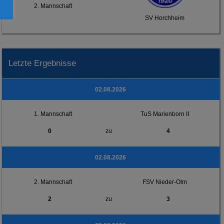
2. Mannschaft
SV Horchheim
Letzte Ergebnisse
02.08.2026
1. Mannschaft
TuS Marienborn II
0
zu
4
02.08.2026
2. Mannschaft
FSV Nieder-Olm
2
zu
3