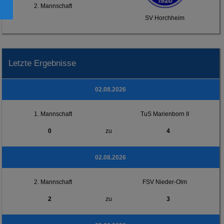
2. Mannschaft
SV Horchheim
Letzte Ergebnisse
02.08.2026
1. Mannschaft
TuS Marienborn II
0
zu
4
02.08.2026
2. Mannschaft
FSV Nieder-Olm
2
zu
3