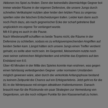
Aktionen ins Spiel zu finden. Denn der keinesfalls übermächtige Gegner bot
immer wieder Räume in der eigenen Defensive, die unsere Jungs durch
schnelles Vertikalspiel nutzten aber leider den letzten Pass zu ungenau
spielten oder die falschen Entscheidungen trafen. Leider kam dann auch
noch Pech dazu, als nach gegnerischer Ecke der scharf getretene Ball
unglücklich ins eigene Tor verlängert wurde.
Mit 4:0 ging es auch in die Pause.
Nach Wiederanpfiff schafften es beide Teams nicht, die Räume in der
Defensive zu schließen, sodass es zu erfolgsversprechenden Angriffen auf
beiden Seiten kam. Längst hätten sich unsere Jungs einen Treffer verdient
gehabt, es sollte aber nicht sein. Im Gegenteil, Meisenheim nutzte noch
zwei seiner zahlreichen Möglichkeiten und erhöhte das Ergebnis auf den
Endstand von 6:0.
Über 40 Minuten in der Mitte des Spieles konnte man erahnen, was gegen
einen fahrlässig verteidigenden Gegner unter normalen Umständen
möglich gewesen wäre, aber durch die verkorkste Anfangsphase bestand
zu keinem Zeitpunkt die Chance auf ein Erfolgserlebnis. Jetzt geht es für die
B1 in die Winterpause mit einigen attraktiven Hallenturnieren. Danach
braucht man für die Rückrunde ein paar Strategien zur Vermeidung von
Gegentoren, um die noch nötigen Punkte für den Klassenerhalt zu holen.