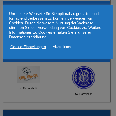
Mittwoch, den 12.08.2026 19:30 Uhr Verbandspokal
Um unsere Webseite für Sie optimal zu gestalten und
fortlaufend verbessern zu können, verwenden wir
Cookies. Durch die weitere Nutzung der Webseite
stimmen Sie der Verwendung von Cookies zu. Weitere
Informationen zu Cookies erhalten Sie in unserer
Datenschutzerklärung.
1. Mannschaft
SV 1921 Guntersblum
Cookie Einstellungen
Akzeptieren
Sonntag, den 16.08.2026 um 12:45 Uhr
2. Mannschaft
SV Horchheim