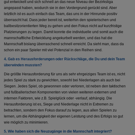
gut entwickelt und sich schnell an das neue Niveau der Bezirksliga
angepasst haben, wodurch sie in den Vordergrund gerückt sind. Aber
letztlich ist es auch einfach das Team, das uns in der Hinrunde positiv
überrascht hat. Dass jeder bereit ist, weiterhin den spielerischen und
ballbesitzorientierten Weg zu gehen und den Fokus nicht auf kurzfristige
Platzierungen zu legen. Damit konnte die individuelle und somit auch die
mannschaftliche Entwicklung angekurbelt werden, und das hat die
Mannschaft bislang überraschend schnell erreicht. Da sieht man, dass da
schon ein paar Spieler mit viel Potenzial in den Reihen sind.
4.⁠ ⁠Gab es Herausforderungen oder Rückschläge, die Du und dein Team
überwinden mussten?
Die größte Herausforderung für uns als sehr ehrgeiziges Team ist es, nicht
jedes Spiel zu stark zu gewichten, sowohl bei Niederlagen als auch bei
Siegen. Jedes Spiel, ob gewonnen oder verloren, ist neben den taktischen
und fußballerischen Komponenten von vielen weiteren externen und
internen Faktoren, wie z.B. Spielglück oder -verlauf, abhängig. Die
Herausforderung ist es, Siege und Niederlage nicht in Extremen zu
betrachten, sondern den Fokus darauf zu legen, aus allen Spielen zu
lernen, um die Abhängigkeit der eigenen Leistung und des Erfolgs so gut
wie möglich zu minimieren.
5.⁠ ⁠Wie haben sich die Neuzugänge in die Mannschaft integriert?