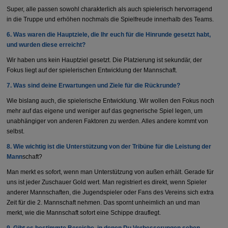
Super, alle passen sowohl charakterlich als auch spielerisch hervorragend
in die Truppe und erhöhen nochmals die Spielfreude innerhalb des Teams.
6.⁠ ⁠Was waren die Hauptziele, die Ihr euch für die Hinrunde gesetzt habt,
und wurden diese erreicht?
Wir haben uns kein Hauptziel gesetzt. Die Platzierung ist sekundär, der
Fokus liegt auf der spielerischen Entwicklung der Mannschaft.
7.⁠ ⁠Was sind deine Erwartungen und Ziele für die Rückrunde?
Wie bislang auch, die spielerische Entwicklung. Wir wollen den Fokus noch
mehr auf das eigene und weniger auf das gegnerische Spiel legen, um
unabhängiger von anderen Faktoren zu werden. Alles andere kommt von
selbst.
8.⁠ ⁠Wie wichtig ist die Unterstützung von der Tribüne für die Leistung der
Mann
schaft?
Man merkt es sofort, wenn man Unterstützung von außen erhält. Gerade für
uns ist jeder Zuschauer Gold wert. Man registriert es direkt, wenn Spieler
anderer Mannschaften, die Jugendspieler oder Fans des Vereins sich extra
Zeit für die 2. Mannschaft nehmen. Das spornt unheimlich an und man
merkt, wie die Mannschaft sofort eine Schippe drauflegt.
9.⁠ ⁠Gibt es bestimmte Bereiche, in denen Du Verbesserungen sehen