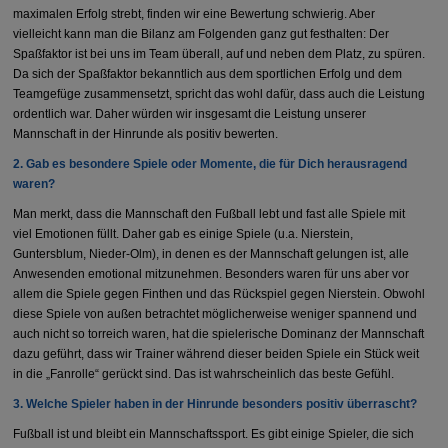
maximalen Erfolg strebt, finden wir eine Bewertung schwierig. Aber
vielleicht kann man die Bilanz am Folgenden ganz gut festhalten: Der
Spaßfaktor ist bei uns im Team überall, auf und neben dem Platz, zu spüren.
Da sich der Spaßfaktor bekanntlich aus dem sportlichen Erfolg und dem
Teamgefüge zusammensetzt, spricht das wohl dafür, dass auch die Leistung
ordentlich war. Daher würden wir insgesamt die Leistung unserer
Mannschaft in der Hinrunde als positiv bewerten.
2.⁠ ⁠Gab es besondere Spiele oder Momente, die für Dich herausragend
waren?
Man merkt, dass die Mannschaft den Fußball lebt und fast alle Spiele mit
viel Emotionen füllt. Daher gab es einige Spiele (u.a. Nierstein,
Guntersblum, Nieder-Olm), in denen es der Mannschaft gelungen ist, alle
Anwesenden emotional mitzunehmen. Besonders waren für uns aber vor
allem die Spiele gegen Finthen und das Rückspiel gegen Nierstein. Obwohl
diese Spiele von außen betrachtet möglicherweise weniger spannend und
auch nicht so torreich waren, hat die spielerische Dominanz der Mannschaft
dazu geführt, dass wir Trainer während dieser beiden Spiele ein Stück weit
in die „Fanrolle“ gerückt sind. Das ist wahrscheinlich das beste Gefühl.
3.⁠ ⁠Welche Spieler haben in der Hinrunde besonders positiv überrascht?
Fußball ist und bleibt ein Mannschaftssport. Es gibt einige Spieler, die sich