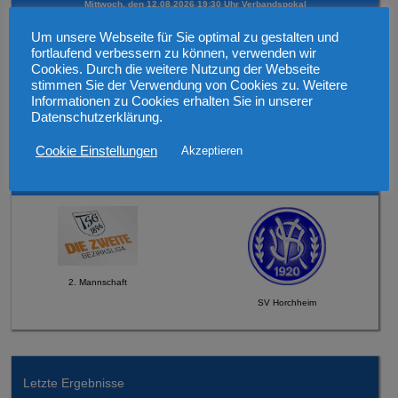
Mittwoch, den 12.08.2026 19:30 Uhr Verbandspokal
Um unsere Webseite für Sie optimal zu gestalten und
fortlaufend verbessern zu können, verwenden wir
Cookies. Durch die weitere Nutzung der Webseite
stimmen Sie der Verwendung von Cookies zu. Weitere
Informationen zu Cookies erhalten Sie in unserer
1. Mannschaft
Datenschutzerklärung.
SV 1921 Guntersblum
Cookie Einstellungen
Akzeptieren
Sonntag, den 16.08.2026 um 12:45 Uhr
2. Mannschaft
SV Horchheim
Letzte Ergebnisse